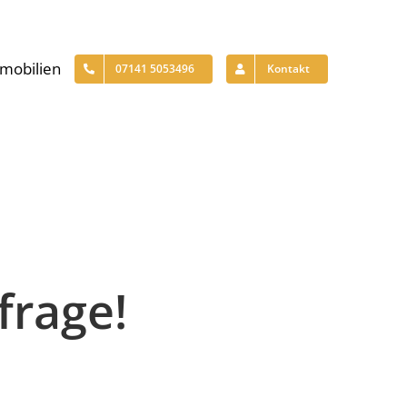
mobilien
07141 5053496
Kontakt
frage!