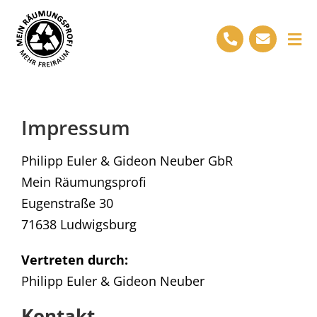
Skip
to
Tog
content
Nav
Start
Leistungen
Impressum
Ihre Vorteile
Philipp Euler & Gideon Neuber GbR
Mein Räumungsprofi
Projekte
Eugenstraße 30
Über uns
71638 Ludwigsburg
Kontakt
Vertreten durch:
Philipp Euler & Gideon Neuber
Kontakt