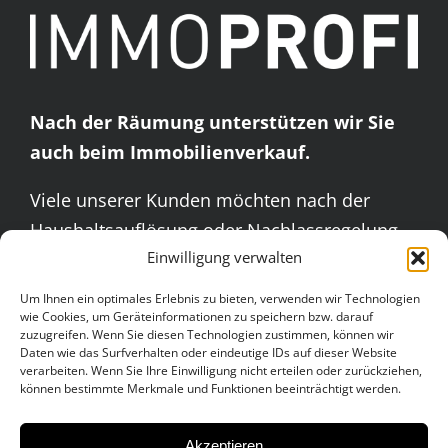
Nach der Räumung unterstützen wir Sie
auch beim Immobilienverkauf.
Viele unserer Kunden möchten nach der
Haushaltsauflösung oder Nachlassregelung
Einwilligung verwalten
auch den nächsten Schritt gehen – den
Verkauf oder die Vermietung der Immobilie.
Um Ihnen ein optimales Erlebnis zu bieten, verwenden wir Technologien
wie Cookies, um Geräteinformationen zu speichern bzw. darauf
zuzugreifen. Wenn Sie diesen Technologien zustimmen, können wir
Daten wie das Surfverhalten oder eindeutige IDs auf dieser Website
verarbeiten. Wenn Sie Ihre Einwilligung nicht erteilen oder zurückziehen,
können bestimmte Merkmale und Funktionen beeinträchtigt werden.
Akzeptieren