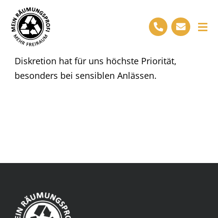
Skip
to
Tog
content
Nav
Start
Diskretion hat für uns höchste Priorität,
besonders bei sensiblen Anlässen.
Leistungen
Ihre Vorteile
Projekte
Über uns
Kontakt