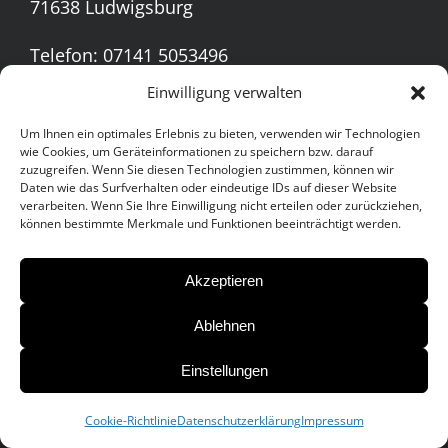
71638 Ludwigsburg
Telefon: 07141 5053496
E-Mail: info@mein-raeumungsprofi.de
Einwilligung verwalten
Um Ihnen ein optimales Erlebnis zu bieten, verwenden wir Technologien
wie Cookies, um Geräteinformationen zu speichern bzw. darauf
zuzugreifen. Wenn Sie diesen Technologien zustimmen, können wir
Daten wie das Surfverhalten oder eindeutige IDs auf dieser Website
verarbeiten. Wenn Sie Ihre Einwilligung nicht erteilen oder zurückziehen,
können bestimmte Merkmale und Funktionen beeinträchtigt werden.
Akzeptieren
Ablehnen
Einstellungen
Cookie-Richtlinie
Datenschutzerklärung
Impressum